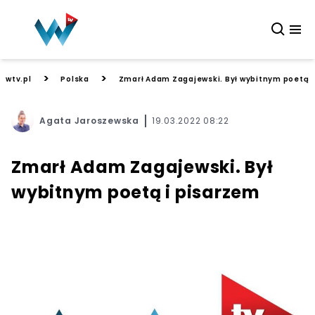
>
>
wtv.pl
Polska
Zmarł Adam Zagajewski. Był wybitnym poetą i
Agata Jaroszewska
19.03.2022 08:22
Zmarł Adam Zagajewski. Był
wybitnym poetą i pisarzem