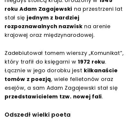
niegdyś stolicą kraju. Urodzony w
1945
roku Adam Zagajewski
na przestrzeni lat
stał się
jednym z bardziej
rozpoznawalnych nazwisk
na arenie
krajowej oraz międzynarodowej.
Zadebiutował tomem wierszy „Komunikat”,
który trafił do księgarni w
1972 roku
.
Łącznie w jego dorobku jest
kilkanaście
tomów z poezją
, wiele felietonów oraz
esejów, a sam Adam Zagajewski stał się
przedstawicielem tzw. nowej fali
.
Odszedł wielki poeta