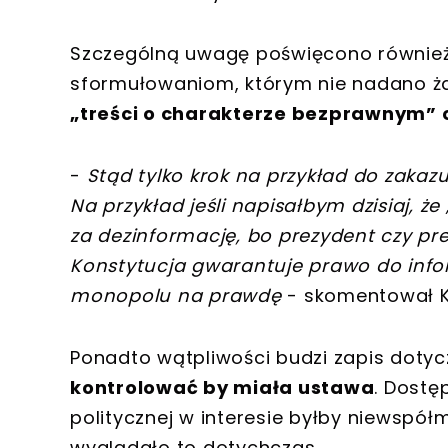
Szczególną uwagę poświęcono również
sformułowaniom, którym nie nadano żad
„treści o charakterze bezprawnym” 
-
Stąd tylko krok na przykład do zakaz
Na przykład jeśli napisałbym dzisiaj, 
za dezinformację, bo prezydent czy pre
Konstytucja gwarantuje prawo do inform
monopolu na prawdę
- skomentował K
Ponadto wątpliwości budzi zapis doty
kontrolować by miała ustawa
. Dostę
politycznej w interesie byłby niewspół
wyglądało to dotychczas.