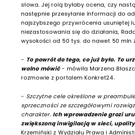
słowa. Jej rolą byłaby ocena, czy nastą
następnie przesyłanie informacji do 
najszybszego przywrócenia usuniętej lu
niezastosowania się do działania, Ra
wysokości od 50 tys. do nawet 50 mln z
-
To powrót do tego, co już było. To u
wolno mówić
- mówiła Marzena Błaszcz
rozmowie z portalem Konkret24.
-
Szczytne cele określone w preambule
sprzeczności ze szczegółowymi rozwią
charakter.
Ich wprowadzenie grozi uru
zwiększoną inwigilacją w sieci, upoli
Krzemiński z Wydziału Prawa i Administ