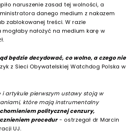
piło naruszenie zasad tej wolności, a
administratora danego medium z nakazem
b zablokowanej treści. W razie
da mogłaby nałożyć na medium karę w
ł.
rząd będzie decydować, co wolno, a czego nie
yk z Sieci Obywatelskiej Watchdog Polska w
 i artykule pierwszym ustawy stoją w
zaniami, które mają instrumentalny
chomieniem politycznej cenzury,
tycznieniem procedur
- ostrzegał dr Marcin
racji UJ.