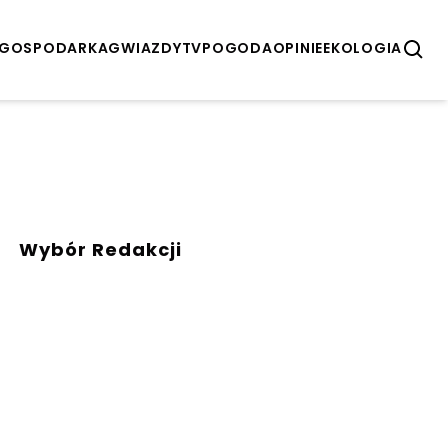
GOSPODARKA
GWIAZDY
TV
POGODA
OPINIE
EKOLOGIA
Wybór Redakcji