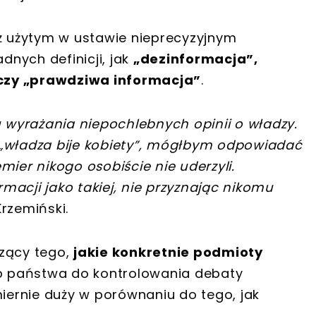
 użytym w ustawie nieprecyzyjnym
nych definicji, jak
„dezinformacja”,
czy „prawdziwa informacja”
.
u wyrażania niepochlebnych opinii o władzy.
że „władza bije kobiety”, mógłbym odpowiadać
mier nikogo osobiście nie uderzyli.
acji jako takiej, nie przyznając nikomu
rzemiński.
czący tego,
jakie konkretnie podmioty
p państwa do kontrolowania debaty
miernie duży w porównaniu do tego, jak