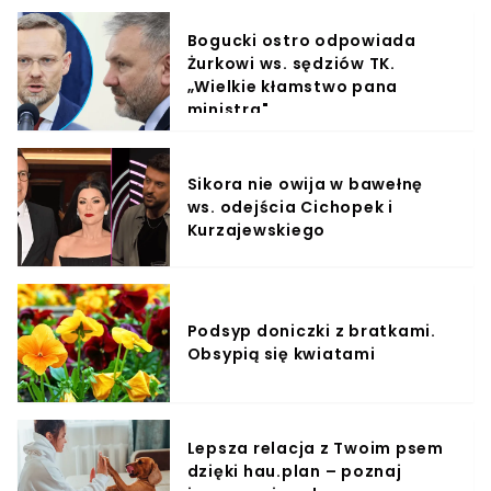
Bogucki ostro odpowiada
Żurkowi ws. sędziów TK.
„Wielkie kłamstwo pana
ministra"
Sikora nie owija w bawełnę
ws. odejścia Cichopek i
Kurzajewskiego
Podsyp doniczki z bratkami.
Obsypią się kwiatami
Lepsza relacja z Twoim psem
dzięki hau.plan – poznaj