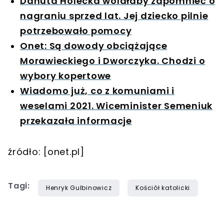
Danuta Holecka wolałaby zapomnieć o
nagraniu sprzed lat. Jej dziecko pilnie
potrzebowało pomocy
Onet: Są dowody obciążające
Morawieckiego i Dworczyka. Chodzi o
wybory kopertowe
Wiadomo już, co z komuniami i
weselami 2021. Wiceminister Semeniuk
przekazała informacje
źródło: [onet.pl]
Tagi:
Henryk Gulbinowicz
Kościół katolicki