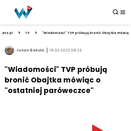
>
>
wtv.pl
TV
"Wiadomości" TVP próbują bronić Obajtka mówiąc
Julian Bakuła
19.03.2022 08:22
"Wiadomości" TVP próbują
bronić Obajtka mówiąc o
"ostatniej paróweczce"