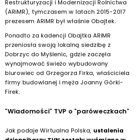
Restrukturyzacji i Modernizacji Rolnictwa
(ARiMR)
, tymczasem
w latach 2015-2017
prezesem ARiMR był właśnie Obajtek
.
Ponadto
za kadencji Obajtka ARiMR
przeniosła swoją lokalną siedzibę z
Dobrzyc do Myślenic
, gdzie zaczęła
wynajmować świeżo wybudowany
biurowiec od
Grzegorza Firka, właściciela
firmy budowlanej
i męża Joanny Górki-
Firek.
"Wiadomości" TVP o "paróweczkach"
Jak podaje Wirtualna Polska,
ustalenia
dziennikarzy TVN zostały wyśmiane w