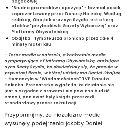
pogodowej
"Brudna gra mediów i opozycji" - brzmiał pasek,
zaprezentowany przez Danutę Holecką. Według
redakcji, Obajtek oraz syn Szydło jest ofiarą
ataków "przybudówki Gazety Wyborczej" oraz
Platformy Obywatelskiej
Obajtka i Tymoteusza broniono przez całe 4
minuty materiału
-
Teraz media w natarciu, a konkretnie media
sympatyzujące z Platformą Obywatelską, atakujące
syna Beaty Szydło, bo dowiedziały się, że pracuje w
prywatnej firmie, w której udziały ma Daniel Obajtek
- tłumaczyła w
"Wiadomościach" TVP
Danuta
Holecka. Prezenterka wyjaśniła, że działanie nie
jest niezgodne z prawem i nie powinno budzić
emocji, ponieważ były ksiądz przeszedł
standardowy proces rekrutacji.
Przypomnijmy, że niezależne media
wysunęły podejrzenia jakoby
Daniel