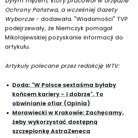
byłym mężem, który pracował w Urzędzie
Ochrony Państwa, a wcześniej Gazety
Wyborcze
- dodawała. "Wiadomości" TVP
podejrzewały, że Niemczyk pomagał
Mikołajewskiej pozyskanie informacji do
artykułu.
Artykuły polecane przez redakcję WTV:
Doda: "W Polsce sextaśma byłaby
końcem kariery - i dobrze". To
obwinianie ofiar (Opinia)
Morawiecki w Krakowie: Zachęcamy,
żeby wykorzystać dostępną
szczepionkę AstraZeneca