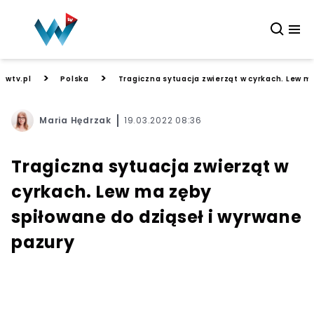
>
>
wtv.pl
Polska
Tragiczna sytuacja zwierząt w cyrkach. Lew m
Maria Hędrzak
19.03.2022 08:36
Tragiczna sytuacja zwierząt w
cyrkach. Lew ma zęby
spiłowane do dziąseł i wyrwane
pazury