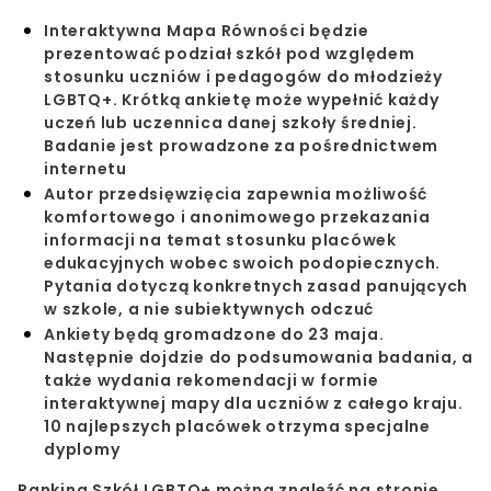
Interaktywna Mapa Równości będzie
prezentować podział szkół pod względem
stosunku uczniów i pedagogów do młodzieży
LGBTQ+. Krótką ankietę może wypełnić każdy
uczeń lub uczennica danej szkoły średniej.
Badanie jest prowadzone za pośrednictwem
internetu
Autor przedsięwzięcia zapewnia możliwość
komfortowego i anonimowego przekazania
informacji na temat stosunku placówek
edukacyjnych wobec swoich podopiecznych.
Pytania dotyczą konkretnych zasad panujących
w szkole, a nie subiektywnych odczuć
Ankiety będą gromadzone do 23 maja.
Następnie dojdzie do podsumowania badania, a
także wydania rekomendacji w formie
interaktywnej mapy dla uczniów z całego kraju.
10 najlepszych placówek otrzyma specjalne
dyplomy
Ranking Szkół LGBTQ+
można znaleźć na stronie