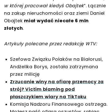
w której pracował kiedyś Obajtek
”. Łącznie
na zakup nieruchomości oraz ziemi Daniel
Obajtek
miał wydać niecałe 6 mln
złotych
.
Artykuły polecane przez redakcję WTV:
Szefowa Związku Polaków na Białorusi,
Andżelika Borys, została zatrzymana
przez milicję
Zrzucanie winy na ofiarę przemocy za
strój? Victim blaming pod
płaszczykiem wiary na TikToku
Komisja Nadzoru Finansowego ostrzega.
Możesz paść ofiarą oszustów, robiąc