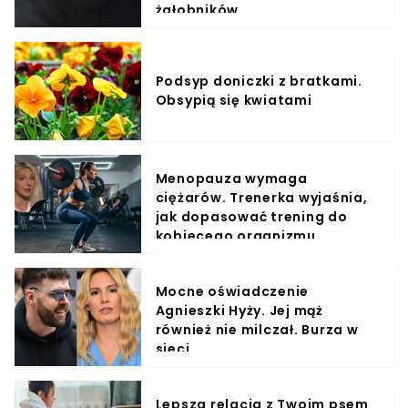
żałobników
Podsyp doniczki z bratkami.
Obsypią się kwiatami
Menopauza wymaga
ciężarów. Trenerka wyjaśnia,
jak dopasować trening do
kobiecego organizmu
Mocne oświadczenie
Agnieszki Hyży. Jej mąż
również nie milczał. Burza w
sieci
Lepsza relacja z Twoim psem