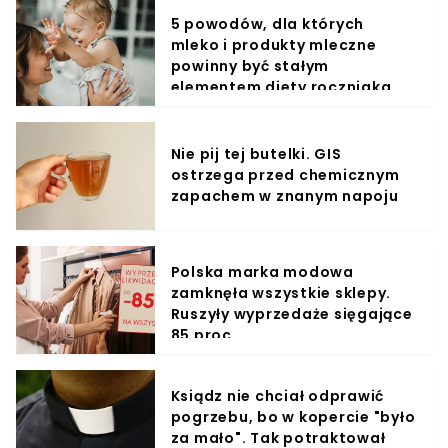
5 powodów, dla których
mleko i produkty mleczne
powinny być stałym
elementem diety roczniaka
Nie pij tej butelki. GIS
ostrzega przed chemicznym
zapachem w znanym napoju
Polska marka modowa
zamknęła wszystkie sklepy.
Ruszyły wyprzedaże sięgające
85 proc.
Ksiądz nie chciał odprawić
pogrzebu, bo w kopercie "było
za mało". Tak potraktował