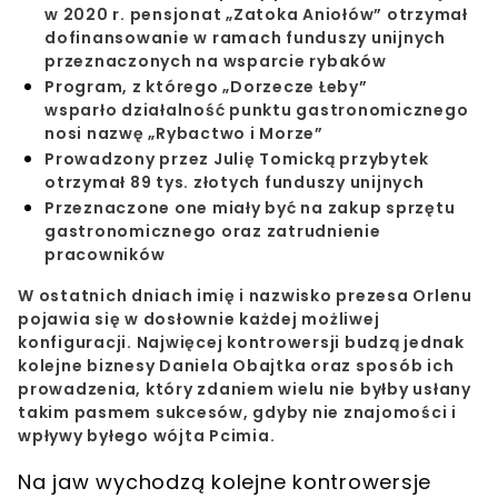
w 2020 r. pensjonat „Zatoka Aniołów” otrzymał
dofinansowanie w ramach funduszy unijnych
przeznaczonych na wsparcie rybaków
Program, z którego „Dorzecze Łeby”
wsparło działalność punktu gastronomicznego
nosi nazwę „Rybactwo i Morze”
Prowadzony przez Julię Tomicką przybytek
otrzymał 89 tys. złotych funduszy unijnych
Przeznaczone one miały być na zakup sprzętu
gastronomicznego oraz zatrudnienie
pracowników
W ostatnich dniach
imię i nazwisko prezesa Orlenu
pojawia się w dosłownie każdej możliwej
konfiguracji
. Najwięcej kontrowersji budzą jednak
kolejne
biznesy Daniela Obajtka
oraz sposób ich
prowadzenia, który zdaniem wielu nie byłby usłany
takim pasmem sukcesów, gdyby nie znajomości i
wpływy byłego wójta Pcimia.
Na jaw wychodzą
kolejne kontrowersje