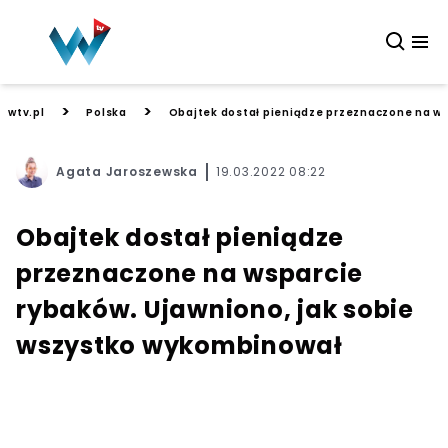
>
>
wtv.pl
Polska
Obajtek dostał pieniądze przeznaczone na ws
Agata Jaroszewska
19.03.2022 08:22
Obajtek dostał pieniądze
przeznaczone na wsparcie
rybaków. Ujawniono, jak sobie
wszystko wykombinował