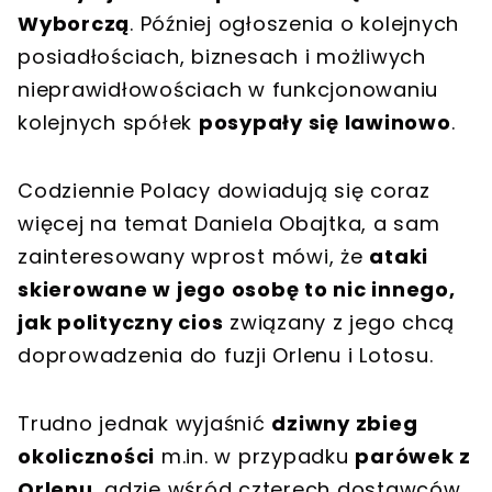
Wyborczą
. Później ogłoszenia o kolejnych
posiadłościach, biznesach i możliwych
nieprawidłowościach w funkcjonowaniu
kolejnych spółek
posypały się lawinowo
.
Codziennie Polacy dowiadują się coraz
więcej na temat Daniela Obajtka, a sam
zainteresowany wprost mówi, że
ataki
skierowane w jego osobę to nic innego,
jak polityczny cios
związany z jego chcą
doprowadzenia do fuzji Orlenu i Lotosu.
Trudno jednak wyjaśnić
dziwny zbieg
okoliczności
m.in. w przypadku
parówek z
Orlenu
, gdzie wśród czterech dostawców