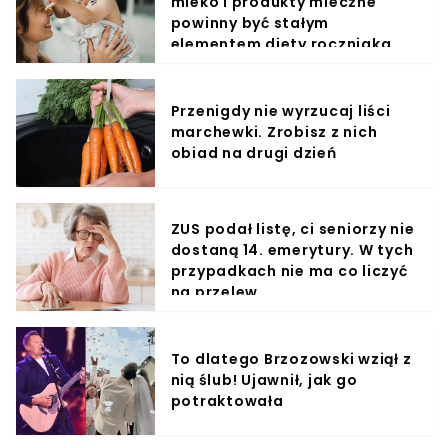
mleko i produkty mleczne
powinny być stałym
elementem diety roczniaka
Przenigdy nie wyrzucaj liści
marchewki. Zrobisz z nich
obiad na drugi dzień
ZUS podał listę, ci seniorzy nie
dostaną 14. emerytury. W tych
przypadkach nie ma co liczyć
na przelew
To dlatego Brzozowski wziął z
nią ślub! Ujawnił, jak go
potraktowała