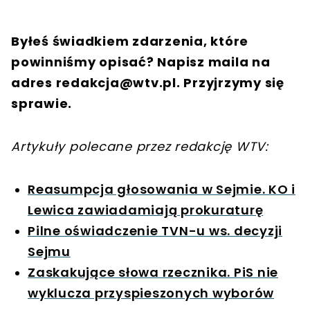
Byłeś świadkiem zdarzenia, które
powinniśmy opisać? Napisz maila na
adres
redakcja@wtv.pl
. Przyjrzymy się
sprawie.
Artykuły polecane przez redakcję WTV:
Reasumpcja głosowania w Sejmie. KO i
Lewica zawiadamiają prokuraturę
Pilne oświadczenie TVN-u ws. decyzji
Sejmu
Zaskakujące słowa rzecznika. PiS nie
wyklucza przyspieszonych wyborów