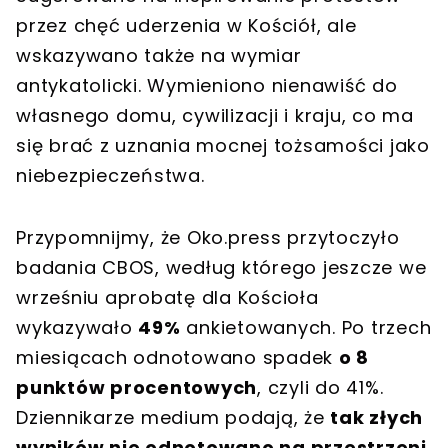
przez chęć uderzenia w Kościół, ale
wskazywano także na wymiar
antykatolicki. Wymieniono nienawiść do
własnego domu, cywilizacji i kraju, co ma
się brać z uznania mocnej tożsamości jako
niebezpieczeństwa.
Przypomnijmy, że Oko.press przytoczyło
badania CBOS, według którego jeszcze we
wrześniu aprobatę dla Kościoła
wykazywało
49%
ankietowanych. Po trzech
miesiącach odnotowano spadek
o 8
punktów procentowych
, czyli do 41%.
Dziennikarze medium podają, że
tak złych
wyników nie odnotowano na przestrzeni