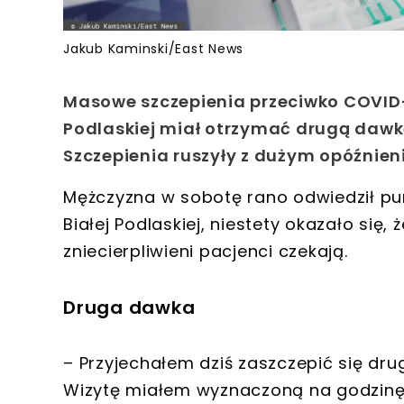
Jakub Kaminski/East News
Masowe szczepienia przeciwko COVID-1
Podlaskiej miał otrzymać drugą dawkę
Szczepienia ruszyły z dużym opóźnien
Mężczyzna w sobotę rano odwiedził pun
Białej Podlaskiej, niestety okazało się,
zniecierpliwieni pacjenci czekają.
Druga dawka
– Przyjechałem dziś zaszczepić się dr
Wizytę miałem wyznaczoną na godzinę 8