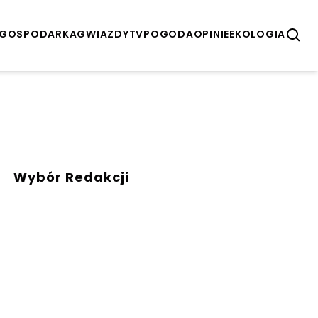
GOSPODARKA
GWIAZDY
TV
POGODA
OPINIE
EKOLOGIA
Wybór Redakcji