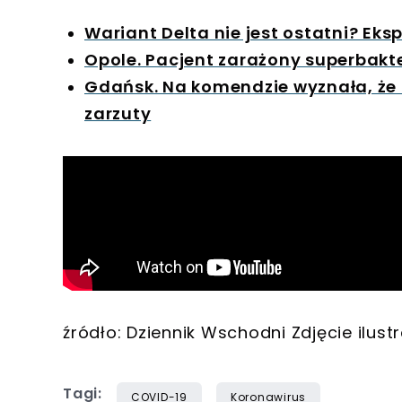
Wariant Delta nie jest ostatni? Ek
Opole. Pacjent zarażony superbakte
Gdańsk. Na komendzie wyznała, że z
zarzuty
źródło: Dziennik Wschodni Zdjęcie ilus
Tagi:
COVID-19
Koronawirus