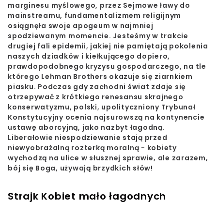
marginesu myślowego, przez Sejmowe ławy do
mainstreamu, fundamentalizmem religijnym
osiągnęła swoje apogeum w najmniej
spodziewanym momencie. Jesteśmy w trakcie
drugiej fali epidemii, jakiej nie pamiętają pokolenia
naszych dziadków i kiełkującego dopiero,
prawdopodobnego kryzysu gospodarczego, na tle
którego Lehman Brothers okazuje się ziarnkiem
piasku. Podczas gdy zachodni świat zdaje się
otrzepywać z krótkiego renesansu skrajnego
konserwatyzmu, polski, upolityczniony Trybunał
Konstytucyjny ocenia najsurowszą na kontynencie
ustawę aborcyjną, jako nazbyt łagodną.
Liberałowie niespodziewanie stają przed
niewyobrażalną rozterką moralną - kobiety
wychodzą na ulice w słusznej sprawie, ale zarazem,
bój się Boga, używają brzydkich słów!
Strajk Kobiet mało łagodnych