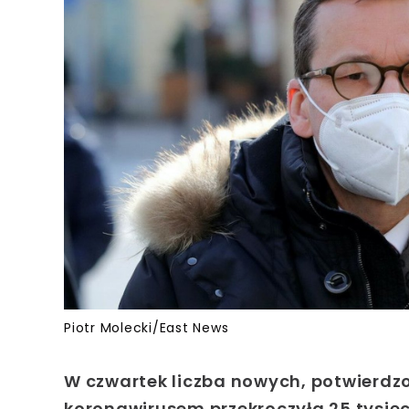
Piotr Molecki/East News
W czwartek liczba nowych, potwierd
koronawirusem przekroczyła 25 tysię