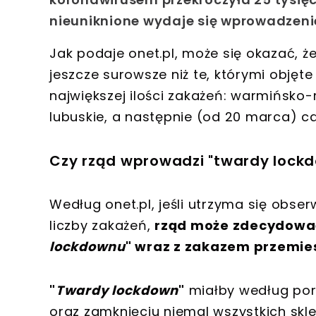
nieuniknione wydaje się wprowadzen
Jak podaje onet.pl, może się okazać,
jeszcze surowsze niż te, którymi obję
największej ilości zakażeń
: warmińsko-
lubuskie, a następnie (od 20 marca) cał
Czy rząd wprowadzi "twardy lock
Według onet.pl, jeśli utrzyma się obs
liczby zakażeń,
rząd może zdecydować
lockdownu
" wraz z zakazem przemies
"
Twardy lockdown
"
miałby według port
oraz zamknięciu niemal wszystkich skle