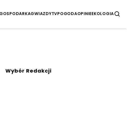
GOSPODARKA
GWIAZDY
TV
POGODA
OPINIE
EKOLOGIA
Wybór Redakcji