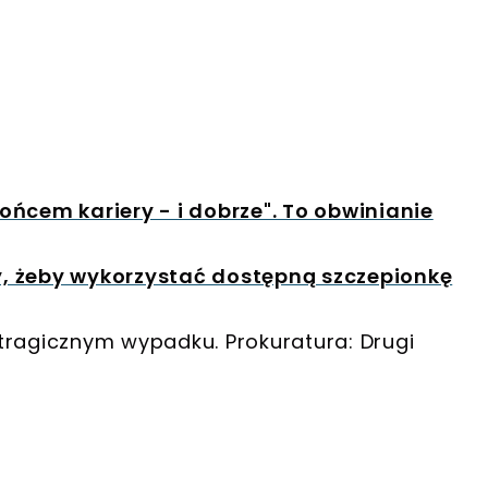
ńcem kariery - i dobrze". To obwinianie
, żeby wykorzystać dostępną szczepionkę
 tragicznym wypadku. Prokuratura: Drugi