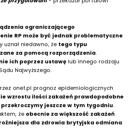
że przygotowani
- przekazał portalowi
ądzenia ograniczającego
erenie RP może być jednak problematyczne
zy uznał niedawno, że
tego typu
dzane za pomocą rozporządzenia
.
ie ich poprzez ustawę
lub innego rodzaju
 Sądu Najwyższego.
ez onet.pl prognoz epidemiologicznych
ie wzrostu ilości zakażeń prawdopodobne
ie przekroczymy jeszcze w tym tygodniu
.
faktem, że
obecnie za większość zakażeń
roźniejsza dla zdrowia brytyjska odmiana