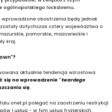
ie ogólnopolskiego lockdownu
.
 że wprowadzone
obostrzenia będą jednak
te zostały dotychczas cztery województwa o
mazurskie, pomorskie, mazowieckie i
y kraj.
down"?
erwowana aktualnie tendencja wzrostowa
 się na wprowadzenie "
twardego
zczania się
.
alu onet.pl polegać na zaostrzeniu restrykcji
pów i usług - w tym usług fryzjerskich,