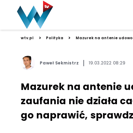
>
>
wtv.pl
Polityka
Mazurek na antenie udowodn
Paweł Sekmistrz
19.03.2022 08:29
Mazurek na antenie ud
zaufania nie działa c
go naprawić, sprawdzi