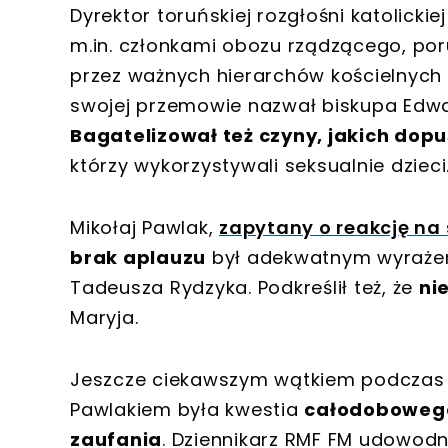
Dyrektor toruńskiej rozgłośni katolick
m.in. członkami obozu rządzącego, por
przez ważnych hierarchów kościelnych s
swojej przemowie nazwał biskupa Edw
Bagatelizował też czyny, jakich dop
którzy wykorzystywali seksualnie dzieci
Mikołaj Pawlak,
zapytany o reakcję na
brak aplauzu
był adekwatnym wyrażen
Tadeusza Rydzyka. Podkreślił też, że
ni
Maryja.
Jeszcze ciekawszym wątkiem podczas 
Pawlakiem była kwestia
całodobowego
zaufania
. Dziennikarz RMF FM udowodni