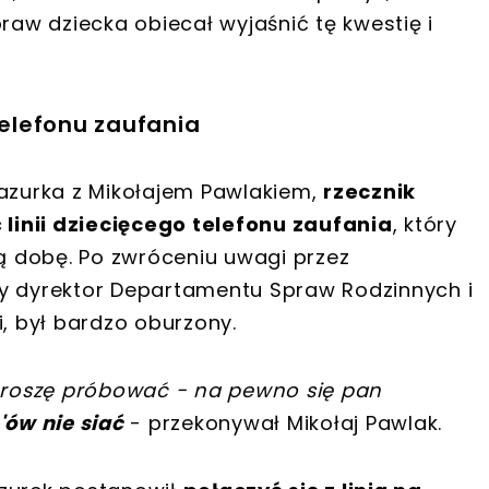
praw dziecka obiecał wyjaśnić tę kwestię i
elefonu zaufania
zurka z Mikołajem Pawlakiem,
rzecznik
linii dziecięcego telefonu zaufania
, który
łą dobę. Po zwróceniu uwagi przez
były dyrektor Departamentu Spraw Rodzinnych i
i, był bardzo oburzony.
 proszę próbować - na pewno się pan
'ów nie siać
- przekonywał Mikołaj Pawlak.