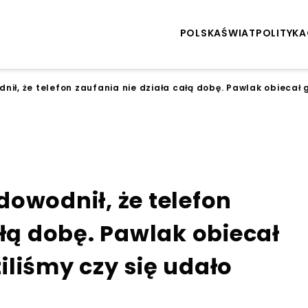
POLSKA
ŚWIAT
POLITYKA
ił, że telefon zaufania nie działa całą dobę. Pawlak obiecał 
owodnił, że telefon
ałą dobę. Pawlak obiecał
liśmy czy się udało