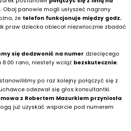
azurek postanowił
połączyć się z linią na
m
. Obaj panowie mogli usłyszeć nagrany
ożna, że
telefon funkcjonuje między godz.
k praw dziecka obiecał niezwłocznie zbadać
śmy się dodzwonić na numer
dziecięcego
 8.00 rano, niestety wciąż
bezskutecznie
.
stanowiliśmy po raz kolejny połączyć się z
łuchawce odezwał się głos konsultantki.
zmowa z Robertem Mazurkiem przyniosła
mogą już uzyskać wsparcie pod numerem