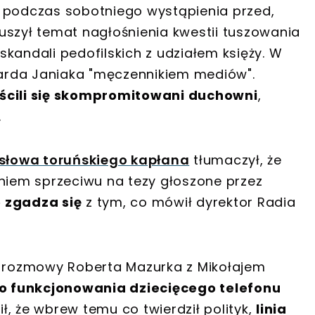
iej podczas sobotniego wystąpienia przed,
uszył temat nagłośnienia kwestii tuszowania
kandali pedofilskich z udziałem księży. W
arda Janiaka "męczennikiem mediów".
uścili się skompromitowani duchowni
,
.
 słowa toruńskiego kapłana
tłumaczył, że
iem sprzeciwu na tezy głoszone przez
e zgadza się
z tym, co mówił dyrektor Radia
rozmowy Roberta Mazurka z Mikołajem
 funkcjonowania dziecięcego telefonu
ł, że wbrew temu co twierdził polityk,
linia