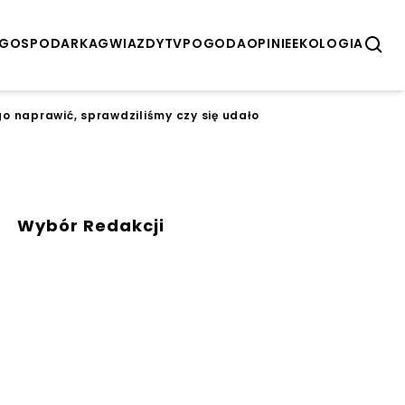
GOSPODARKA
GWIAZDY
TV
POGODA
OPINIE
EKOLOGIA
go naprawić, sprawdziliśmy czy się udało
Wybór Redakcji