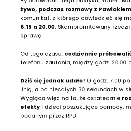
By udowodnić błąd polityka, Robert M
żywo, podczas rozmowy z Pawlakie
komunikat, z którego dowiedzieć się m
8.15 a 20.00
. Skompromitowany rzeczni
sprawę.
Od tego czasu,
codziennie próbowali
telefonu zaufania, między godz. 20.00 a
Dziś się jednak udało!
O godz. 7.00 po
linią, a po niecałych 30 sekundach w s
Wygląda więc na to, że ostatecznie
ro
efekty
i dzieci poszukujące pomocy, 
podanym przez RPD.