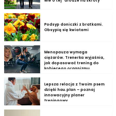
wie o tej "drodze na skróty"
Podsyp doniczki z bratkami.
Obsypią się kwiatami
Menopauza wymaga
ciężarów. Trenerka wyjaśnia,
jak dopasować trening do
kobiecego organizmu
Lepsza relacja z Twoim psem
dzięki hau.plan – poznaj
innowacyjny planer
treningowy