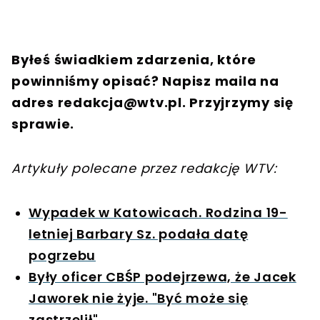
Byłeś świadkiem zdarzenia, które
powinniśmy opisać? Napisz maila na
adres
redakcja@wtv.pl
. Przyjrzymy się
sprawie.
Artykuły polecane przez redakcję WTV:
Wypadek w Katowicach. Rodzina 19-
letniej Barbary Sz. podała datę
pogrzebu
Były oficer CBŚP podejrzewa, że Jacek
Jaworek nie żyje. "Być może się
zastrzelił"