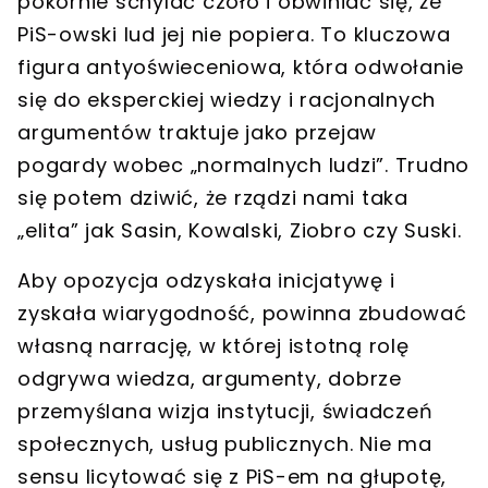
pokornie schylać czoło i obwiniać się, że
PiS-owski lud jej nie popiera. To kluczowa
figura antyoświeceniowa, która odwołanie
się do eksperckiej wiedzy i racjonalnych
argumentów traktuje jako przejaw
pogardy wobec „normalnych ludzi”. Trudno
się potem dziwić, że rządzi nami taka
„elita” jak Sasin, Kowalski, Ziobro czy Suski.
Aby opozycja odzyskała inicjatywę i
zyskała wiarygodność, powinna zbudować
własną narrację, w której istotną rolę
odgrywa wiedza, argumenty, dobrze
przemyślana wizja instytucji, świadczeń
społecznych, usług publicznych. Nie ma
sensu licytować się z PiS-em na głupotę,