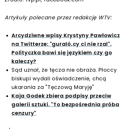
Artykuły polecane przez redakcję WTV:
Arcydziwne wpisy Krystyny Pawłowicz
na Twitterze: "guraló,cy ci nie rzal".
Polityczka bawi się językiem czy go
kaleczy?
Sąd uznał, że tęcza nie obraża. Płoccy
biskupi wydali oświadczenie, chcą
ukarania za "Tęczową Maryję"
Kaja Godek zbiera podpisy przeciw
galerii sztuki. "To bezpośrednia próba
cenzury"