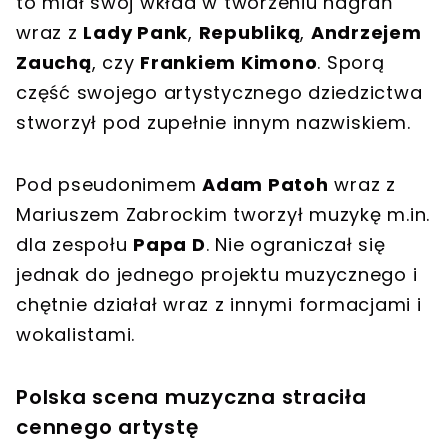
to miał swój wkład w tworzeniu nagrań
wraz z
Lady Pank
,
Republiką
,
Andrzejem
Zauchą
, czy
Frankiem Kimono
. Sporą
część swojego artystycznego dziedzictwa
stworzył pod zupełnie innym nazwiskiem.
Pod pseudonimem
Adam Patoh
wraz z
Mariuszem Zabrockim tworzył muzykę m.in.
dla zespołu
Papa D
. Nie ograniczał się
jednak do jednego projektu muzycznego i
chętnie działał wraz z innymi formacjami i
wokalistami.
Polska scena muzyczna straciła
cennego artystę