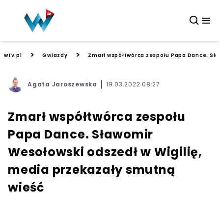
>
>
wtv.pl
Gwiazdy
Zmarł współtwórca zespołu Papa Dance. Sła
Agata Jaroszewska
19.03.2022 08:27
Zmarł współtwórca zespołu
Papa Dance. Sławomir
Wesołowski odszedł w Wigilię,
media przekazały smutną
wieść