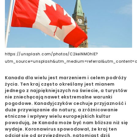
https://unsplash.com/photos/C2keINMOhIE?
utm_source=unsplash&utm_medium=referral&utm_content=cr
Kanada dla wielu jest marzeniem i celem podróży
życia. Ten kraj często określany jest mianem
jednego z najpiękniejszych na świecie, a turystów
nie zniechęcają nawet ekstremalne warunki
pogodowe. Kanadyjczyków cechuje przyjazność i
duże przywiązanie do natury, a zróżnicowanie
etniczne i wpływy wielu europejskich kultur
powodują, że Kanada może być nam bliższa niż się
wydaje. Koronawirus spowodował, że kraj ten
odciął się od przyjezdnych, natomiast dziś