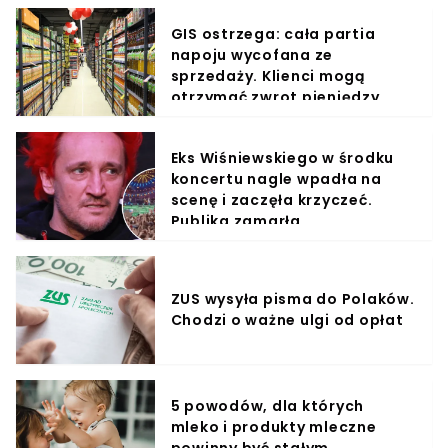
GIS ostrzega: cała partia
napoju wycofana ze
sprzedaży. Klienci mogą
otrzymać zwrot pieniędzy
Eks Wiśniewskiego w środku
koncertu nagle wpadła na
scenę i zaczęła krzyczeć.
Publika zamarła
ZUS wysyła pisma do Polaków.
Chodzi o ważne ulgi od opłat
5 powodów, dla których
mleko i produkty mleczne
powinny być stałym