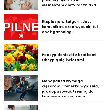
elementem diety roczniaka
Eksplozja w Bułgarii. Jest
komunikat, dron wybuchł tuż
obok gazociągu
Podsyp doniczki z bratkami.
Obsypią się kwiatami
Menopauza wymaga
ciężarów. Trenerka wyjaśnia,
jak dopasować trening do
kobiecego organizmu