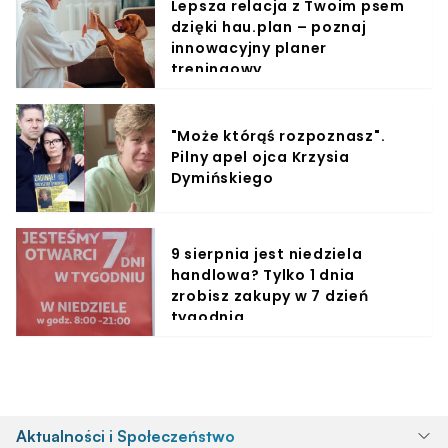
Lepsza relacja z Twoim psem
dzięki hau.plan – poznaj
innowacyjny planer
treningowy
"Może którąś rozpoznasz".
Pilny apel ojca Krzysia
Dymińskiego
9 sierpnia jest niedziela
handlowa? Tylko 1 dnia
zrobisz zakupy w 7 dzień
tygodnia
Aktualności i Społeczeństwo