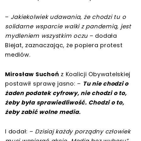
–
Jakiekolwiek udawania, że chodzi tu o
solidarne wsparcie walki z pandemią, jest
mydleniem wszystkim oczu
– dodała
Biejat, zaznaczając, że popiera protest
mediów.
Mirosław Suchoń
z Koalicji Obywatelskiej
postawił sprawę jasno: –
Tu nie chodzi o
żaden podatek cyfrowy, nie chodzi o to,
żeby była sprawiedliwość. Chodzi o to,
żeby zabić wolne media
.
I dodał: –
Dzisiaj każdy porządny człowiek
musi wspierać akcję „Media bez wyboru”.