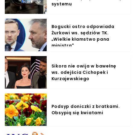
systemu
Bogucki ostro odpowiada
Żurkowi ws. sędziów TK.
„Wielkie kłamstwo pana
ministra"
Sikora nie owija w bawełnę
ws. odejścia Cichopek i
Kurzajewskiego
Podsyp doniczki z bratkami.
Obsypią się kwiatami