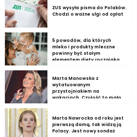
ZUS wysyła pisma do Polaków.
Chodzi o ważne ulgi od opłat
5 powodów, dla których
mleko i produkty mleczne
powinny być stałym
elementem diety roczniaka
Marta Manowska z
wytatuowanym
przystojniakiem na
wakacjach. Czułość to mało
powiedziane
Marta Nawrocka od roku jest
pierwszą damą, tak widzą ją
Polacy. Jest nowy sondaż