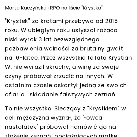
Marta Kaczyńska i RPO na liście "Krystka"
"Krystek" za kratami przebywa od 2015
roku. W ubiegłym roku usłyszał rażąco
niski wyrok 3 lat bezwzględnego
pozbawienia wolności za brutalny gwałt
na 16-latce. Przez wszystkie te lata Krystian
W. nie wyraził skruchy, a winę za swoje
czyny próbował zrzucić na innych. W
ostatnim czasie oskarżył jedną ze swoich
ofiar o... składanie fałszywych zeznań.
To nie wszystko. Siedzący z "Krystkiem" w
celi mężczyzna wyznał, że "łowca
nastolatek" próbował namówić go na
złożenie zeznań, obciążających matkę