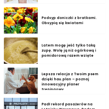
Podsyp doniczki z bratkami.
Obsypią się kwiatami
Latem mogę jeść tylko taką
zupę. Wolę ją niż ogórkową i
pomidorową razem wzięte
Lepsza relacja z Twoim psem
dzięki hau.plan – poznaj
innowacyjny planer
treningowy
Padł rekord pasażerów na