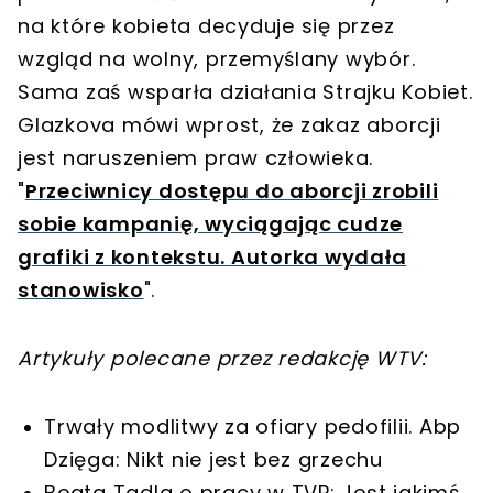
na które kobieta decyduje się przez
wzgląd na wolny, przemyślany wybór.
Sama zaś wsparła działania Strajku Kobiet.
Glazkova mówi wprost, że zakaz aborcji
jest naruszeniem praw człowieka.
"
Przeciwnicy dostępu do aborcji zrobili
sobie kampanię, wyciągając cudze
grafiki z kontekstu. Autorka wydała
stanowisko
".
Artykuły polecane przez redakcję WTV:
Trwały modlitwy za ofiary pedofilii. Abp
Dzięga: Nikt nie jest bez grzechu
Beata Tadla o pracy w TVP: Jest jakimś