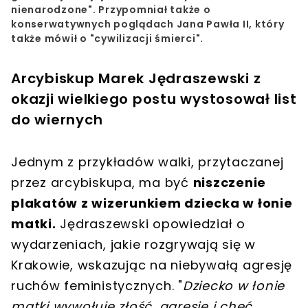
nienarodzone
". Przypomniał także o
konserwatywnych poglądach
Jana Pawła II, który
także mówił o "cywilizacji śmierci"
.
Arcybiskup Marek Jędraszewski z
okazji wielkiego postu wystosował list
do wiernych
Jednym z przykładów walki, przytaczanej
przez arcybiskupa, ma być
niszczenie
plakatów z wizerunkiem dziecka w łonie
matki.
Jędraszewski opowiedział o
wydarzeniach, jakie rozgrywają się w
Krakowie, wskazując na niebywałą agresję
ruchów feministycznych. "
Dziecko w łonie
matki wywołuje złość, agresję i chęć