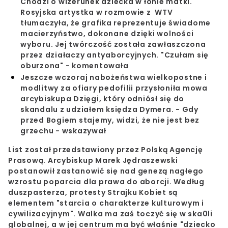
Chodzi o wizerunek dziecka w łonie matki.
Rosyjska artystka w rozmowie z WTV
tłumaczyła, że grafika reprezentuje świadome
macierzyństwo, dokonane dzięki wolności
wyboru. Jej twórczość została zawłaszczona
przez działaczy antyaborcyjnych. "Czułam się
oburzona" - komentowała
Jeszcze wczoraj nabożeństwa wielkopostne i
modlitwy za ofiary pedofilii przysłoniła mowa
arcybiskupa Dzięgi, który odniósł się do
skandalu z udziałem księdza Dymera. - Gdy
przed Bogiem stajemy, widzi, że nie jest bez
grzechu - wskazywał
List został przedstawiony przez Polską Agencję
Prasową. Arcybiskup
Marek Jędraszewski
postanowił zastanowić się nad genezą nagłego
wzrostu poparcia dla prawa do aborcji. Według
duszpasterza, protesty Strajku Kobiet są
elementem "starcia o charakterze kulturowym i
cywilizacyjnym". Walka ma zaś toczyć się w ska0li
globalnej, a w jej centrum ma być właśnie
"dziecko