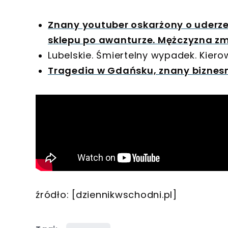
Znany youtuber oskarżony o uderzen
sklepu po awanturze. Mężczyzna zm
Lubelskie. Śmiertelny wypadek. Kierow
Tragedia w Gdańsku, znany biznesm
źródło: [dziennikwschodni.pl]