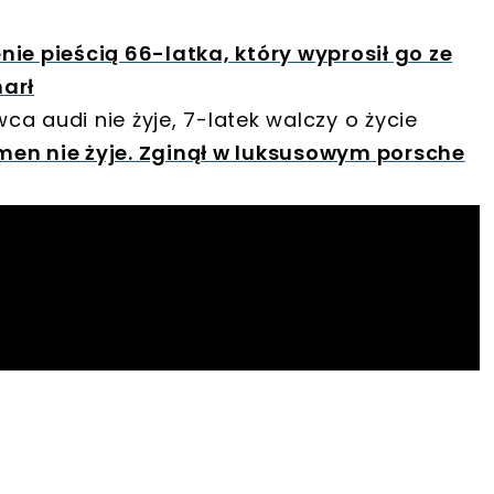
ie pieścią 66-latka, który wyprosił go ze
arł
ca audi nie żyje, 7-latek walczy o życie
en nie żyje. Zginął w luksusowym porsche