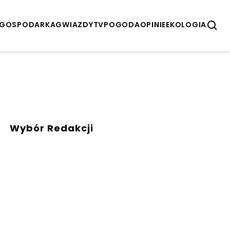
GOSPODARKA
GWIAZDY
TV
POGODA
OPINIE
EKOLOGIA
Wybór Redakcji