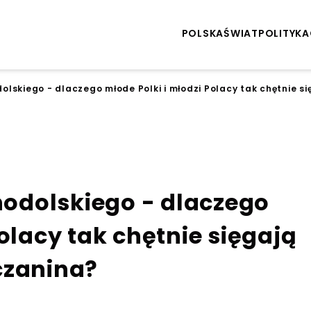
POLSKA
ŚWIAT
POLITYKA
lskiego - dlaczego młode Polki i młodzi Polacy tak chętnie s
odolskiego - dlaczego
olacy tak chętnie sięgają
czanina?