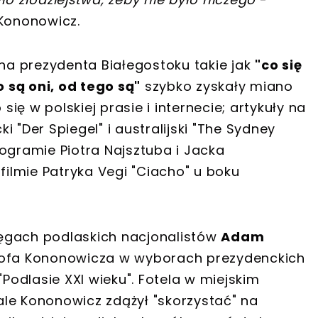
 Kononowicz.
a prezydenta Białegostoku takie jak
"co się
o są oni, od tego są"
szybko zyskały miano
ę w polskiej prasie i internecie; artykuły na
 "Der Spiegel" i australijski "The Sydney
ogramie Piotra Najsztuba i Jacka
filmie Patryka Vegi "Ciacho" u boku
ęgach podlaskich nacjonalistów
Adam
ztofa Kononowicza w wyborach prezydenckich
odlasie XXI wieku". Fotela w miejskim
 ale Kononowicz zdążył "skorzystać" na