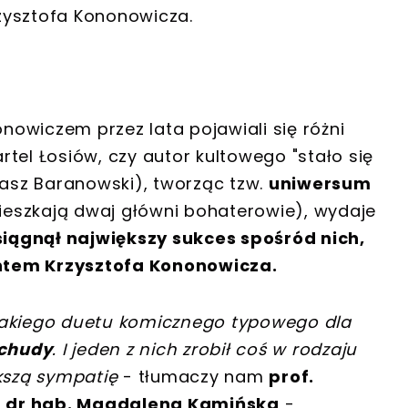
zysztofa Kononowicza.
owiczem przez lata pojawiali się różni
tel Łosiów, czy autor kultowego "stało się
masz Baranowski), tworząc tzw.
uniwersum
mieszkają dwaj główni bohaterowie), wydaje
siągnął największy sukces spośród nich,
ntem Krzysztofa Kononowicza.
takiego duetu komicznego typowego dla
 chudy
. I jeden z nich zrobił coś w rodzaju
kszą sympatię
- tłumaczy nam
prof.
a dr hab. Magdalena Kamińska
-