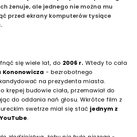
ych żenuje, ale jednego nie można mu
nąć przed ekrany komputerów tysiące
a.
fnąć się wiele lat, do
2006 r.
Wtedy to cała
a Kononowicza
- bezrobotnego
ę kandydować na prezydenta miasta.
 krępej budowie ciała, przemawiał do
ąc do oddania nań głosu. Wkrótce film z
tureckim swetrze miał się stać
jednym z
e YouTube
.
o złodziejstwa, żeby nie było niczego
-