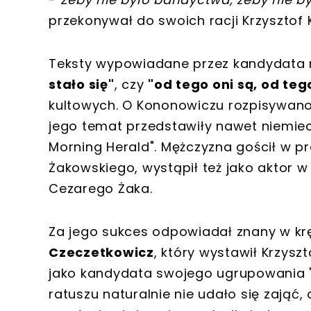
przekonywał do swoich racji Krzysztof
Teksty wypowiadane przez kandydata n
stało się"
, czy
"od tego oni są, od teg
kultowych. O Kononowiczu rozpisywano si
jego temat przedstawiły nawet niemiecki
Morning Herald". Mężczyzna gościł w pr
Żakowskiego, wystąpił też jako aktor w 
Cezarego Żaka.
Za jego sukces odpowiadał znany w kr
Czeczetkowicz
, który wystawił Krzys
jako kandydata swojego ugrupowania "P
ratuszu naturalnie nie udało się zająć,