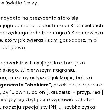
w świetle fleszy.
andydata na prezydenta stało się
 jego domu na białostockich Starosielcach
ównorzędnego bohatera nagrań Kononowicza.
, który jak twierdził sam gospodarz, miał
nad głową.
e przedstawił swojego lokatora jako
lskiego. W pierwszym nagraniu,
u, możemy usłyszeć jak Major, bo taki
generała "obekiem"
, przeklina, przeprasza
, by "ujawnili, co on [Jaruzelski - przyp. red.]
umiejący się zbyt jasno wysłowić bohater
 rodzaju specjalisty IPN-u, szybko zyskał