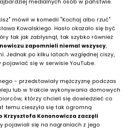
 najbardziej medialnych osób w państwie.
cisz" mówił w komedii "Kochaj albo rzuć"
ława Kowalskiego. Hasło okazało się być
óry tak jak zabłysnął, tak szybko również
nowiczu zapomnieli niemal wszyscy
,
 Jednak po kilku latach względnej ciszy,
 pojawiać się w serwisie YouTube.
ntnego - przedstawiały mężczyznę podczas
 oleju lub w trakcie wykonywania domowych
orców, którzy chcieli się dowiedzieć co
lat temu cieszyła się tak ogromną
o Krzysztofa Kononowicza zaczęli
zy pojawiali się na nagraniach z jego