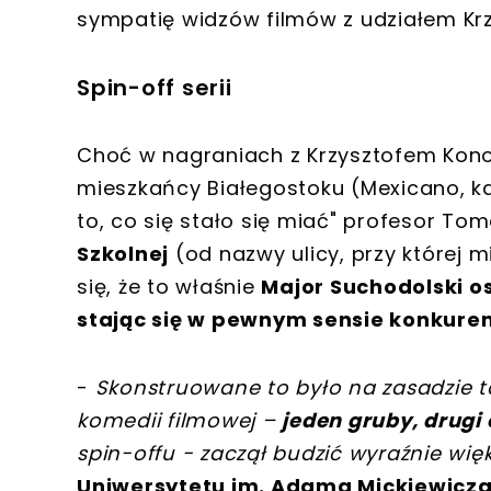
sympatię widzów filmów z udziałem Kr
Spin-off serii
Choć w nagraniach z Krzysztofem Konon
mieszkańcy Białegostoku (Mexicano, kar
to, co się stało się miać" profesor To
Szkolnej
(od nazwy ulicy, przy której 
się, że to właśnie
Major Suchodolski o
stając się w pewnym sensie konkure
-
Skonstruowane to było na zasadzie 
komedii filmowej –
jeden gruby, drugi
spin-offu - zaczął budzić wyraźnie wię
Uniwersytetu im. Adama Mickiewicz