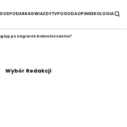
GOSPODARKA
GWIAZDY
TV
POGODA
OPINIE
EKOLOGIA
ięgają po nagrania białostoczanina?
Wybór Redakcji