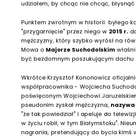
udziałem, by chcąc nie chcąc, błysnąć 
Punktem zwrotnym w historii byłego k
"przygarnięcie" przez niego w
2015 r.
do
mężczyzny, który szybko wyrósł na r
Mowa o
Majorze Suchodolskim
właśnie
być bezdomnym poszukującym dachu 
Wkrótce Krzysztof Kononowicz oficjalni
współpracownika - Wojciecha Suchodo
poświęconym Wojciechowi Jaruzelskiem
pseudonim zyskał mężczyzna,
nazywa 
"że tak powiedział" i apeluje do telewizji
w życiu robił, w tym Białymstoku". Nie
nagrania, pretendujący do bycia kimś w