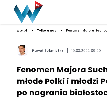
>
>
wtv.pl
Tylko u nas
Fenomen Majora Suchodo
Paweł Sekmistrz
19.03.2022 09:20
Fenomen Majora Such
młode Polki i młodzi P
po nagrania białosto