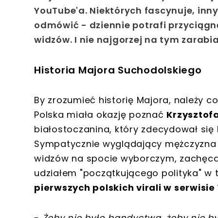
YouTube'a. Niektórych fascynuje, inn
odmówić - dziennie potrafi przyciąg
widzów. I nie najgorzej na tym zarabi
Historia Majora Suchodolskiego
By zrozumieć historię Majora, należy co
Polska miała okazję poznać
Krzysztof
białostoczanina, który zdecydował si
Sympatycznie wyglądający mężczyzna o
widzów na spocie wyborczym, zachęcaj
udziałem "początkującego polityka" w 
pierwszych polskich virali w serwisi
-
Żeby nie było bandyctwa, żeby nie był