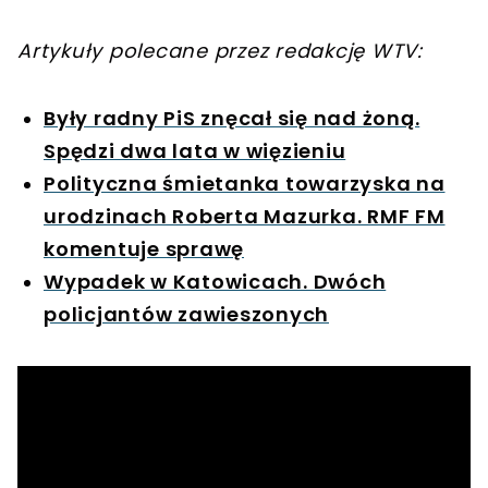
Artykuły polecane przez redakcję WTV:
Były radny PiS znęcał się nad żoną.
Spędzi dwa lata w więzieniu
Polityczna śmietanka towarzyska na
urodzinach Roberta Mazurka. RMF FM
komentuje sprawę
Wypadek w Katowicach. Dwóch
policjantów zawieszonych