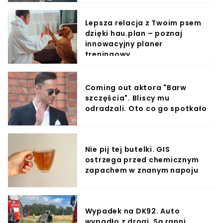
Lepsza relacja z Twoim psem
dzięki hau.plan – poznaj
innowacyjny planer
treningowy
Coming out aktora "Barw
szczęścia". Bliscy mu
odradzali. Oto co go spotkało
Nie pij tej butelki. GIS
ostrzega przed chemicznym
zapachem w znanym napoju
Wypadek na DK92. Auto
wypadło z drogi. Są ranni,