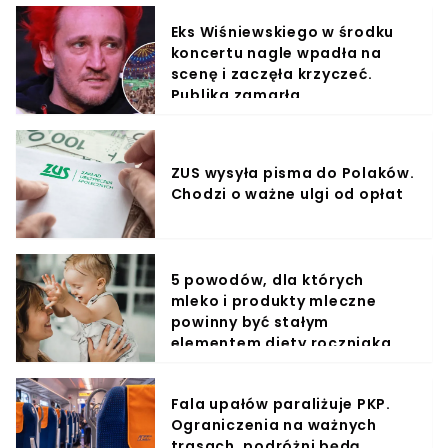
Eks Wiśniewskiego w środku
koncertu nagle wpadła na
scenę i zaczęła krzyczeć.
Publika zamarła
ZUS wysyła pisma do Polaków.
Chodzi o ważne ulgi od opłat
5 powodów, dla których
mleko i produkty mleczne
powinny być stałym
elementem diety roczniaka
Fala upałów paraliżuje PKP.
Ograniczenia na ważnych
trasach, podróżni będą