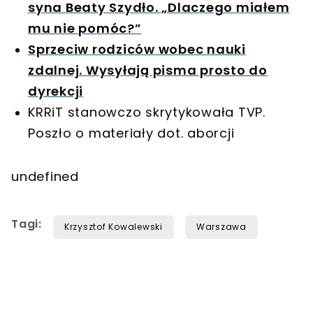
syna Beaty Szydło. „Dlaczego miałem
mu nie pomóc?”
Sprzeciw rodziców wobec nauki
zdalnej. Wysyłają pisma prosto do
dyrekcji
KRRiT stanowczo skrytykowała TVP.
Poszło o materiały dot. aborcji
undefined
Tagi:
Krzysztof Kowalewski
Warszawa