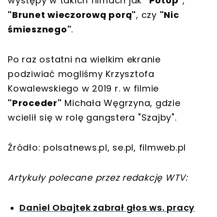
występy w takich filmach jak
"Potop"
,
"Brunet wieczorową porą"
, czy
"Nic
śmiesznego"
.
Po raz ostatni na wielkim ekranie
podziwiać mogliśmy Krzysztofa
Kowalewskiego w 2019 r. w filmie
"Proceder"
Michała Węgrzyna, gdzie
wcielił się w rolę gangstera "Szajby".
Źródło: polsatnews.pl, se.pl, filmweb.pl
Artykuły polecane przez redakcję WTV:
Daniel Obajtek zabrał głos ws. pracy