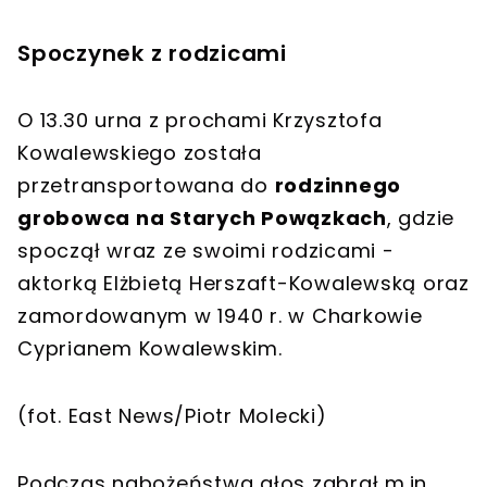
Spoczynek z rodzicami
O 13.30 urna z prochami Krzysztofa
Kowalewskiego została
przetransportowana do
rodzinnego
grobowca na Starych Powązkach
, gdzie
spoczął wraz ze swoimi rodzicami -
aktorką Elżbietą Herszaft-Kowalewską oraz
zamordowanym w 1940 r. w Charkowie
Cyprianem Kowalewskim.
(fot. East News/Piotr Molecki)
Podczas nabożeństwa głos zabrał m.in.