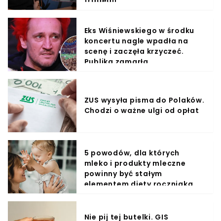
tragedii
Eks Wiśniewskiego w środku
koncertu nagle wpadła na
scenę i zaczęła krzyczeć.
Publika zamarła
ZUS wysyła pisma do Polaków.
Chodzi o ważne ulgi od opłat
5 powodów, dla których
mleko i produkty mleczne
powinny być stałym
elementem diety roczniaka
Nie pij tej butelki. GIS