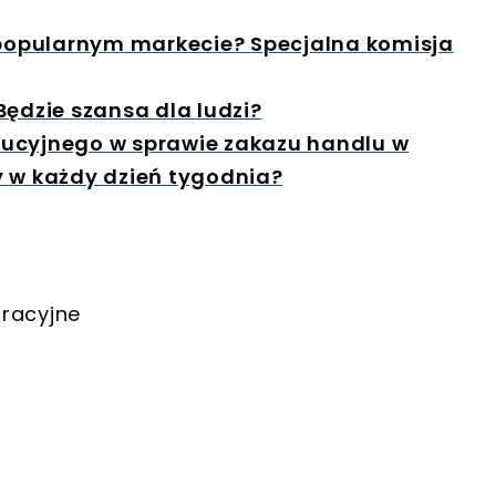
popularnym markecie? Specjalna komisja
Będzie szansa dla ludzi?
tucyjnego w sprawie zakazu handlu w
y w każdy dzień tygodnia?
tracyjne