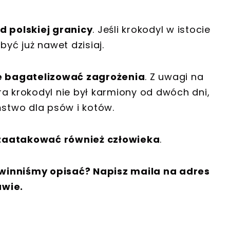
d polskiej granicy
. Jeśli krokodyl w istocie
być już nawet dzisiaj.
ie bagatelizować zagrożenia
. Z uwagi na
ra krokodyl nie był karmiony od dwóch dni,
stwo dla psów i kotów.
zaatakować również człowieka
.
winniśmy opisać? Napisz maila na adres
awie.