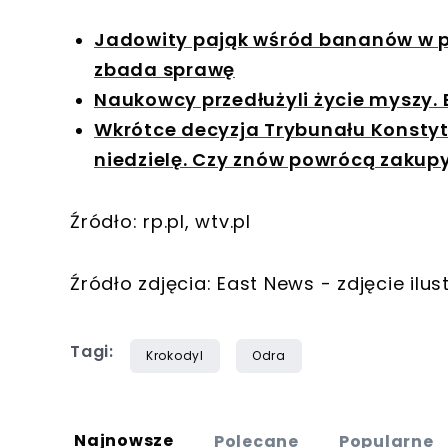
Jadowity pająk wśród bananów w 
zbada sprawę
Naukowcy przedłużyli życie myszy. 
Wkrótce decyzja Trybunału Konsty
niedzielę. Czy znów powrócą zakup
Źródło: rp.pl, wtv.pl
Źródło zdjęcia: East News - zdjęcie ilus
Tagi:
Krokodyl
Odra
Najnowsze
Polecane
Popularne