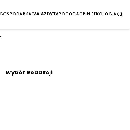
GOSPODARKA
GWIAZDY
TV
POGODA
OPINIE
EKOLOGIA
e
Wybór Redakcji