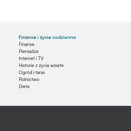
Finanse i życie codzienne
Finanse
Pieniądze
Internet i TV
Historie z życia wzięte
Ogród i taras
Rolnictwo
Dieta
Najchętniej czytane
Jakiej używać ziemi do kwiatków?
Czy rolnicy mogą otrzymać emerytury
stażowe?