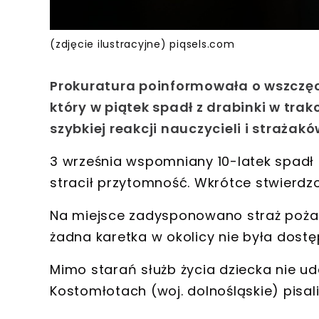
(zdjęcie ilustracyjne) piqsels.com
Prokuratura poinformowała o wszczęci
który w piątek spadł z drabinki w tra
szybkiej reakcji nauczycieli i strażak
3 września wspomniany
10-latek spadł 
stracił przytomność. Wkrótce stwierdz
Na miejsce zadysponowano straż pożarn
żadna karetka w okolicy nie była dost
Mimo starań służb
życia dziecka nie u
Kostomłotach
(woj. dolnośląskie) pisa