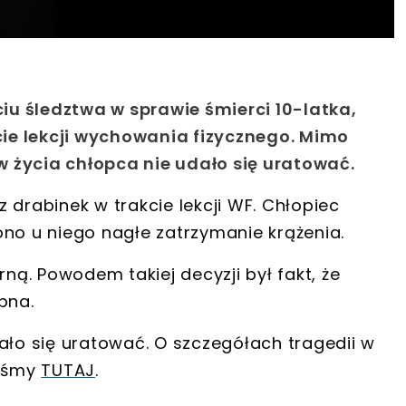
u śledztwa w sprawie śmierci 10-latka,
kcie lekcji wychowania fizycznego. Mimo
ów życia chłopca nie udało się uratować.
z drabinek w trakcie lekcji WF
. Chłopiec
ono u niego
nagłe zatrzymanie krążenia
.
ą. Powodem takiej decyzji był fakt, że
ępna
.
dało się uratować
. O szczegółach tragedii w
liśmy
TUTAJ
.