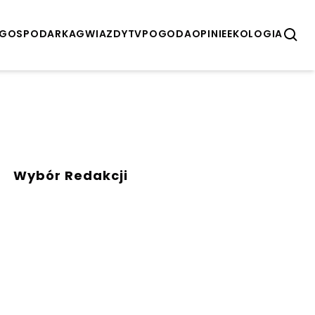
GOSPODARKA
GWIAZDY
TV
POGODA
OPINIE
EKOLOGIA
Wybór Redakcji