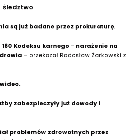
a śledztwo
nia są już badane przez prokuraturę
.
u 160 Kodeksu karnego
–
narażenie na
zdrowia
– przekazał Radosław Żarkowski z
 wideo.
użby zabezpieczyły już dowody i
miał problemów zdrowotnych przez