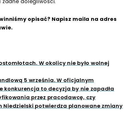
a żadne dolegliwości.
winniśmy opisać? Napisz maila na adres
awie.
Kostomłotach. W okolicy nie było wolnej
handlową 5 września. W oficjalnym
e konkurencja to decyzja by nie zapadła
yfikowania przez pracodawcę, czy
m Niedzielski potwierdza planowane zmiany