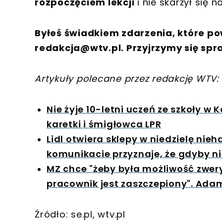
rozpoczęciem lekcji
i nie skarżył się n
Byłeś świadkiem zdarzenia, które po
redakcja@wtv.pl
. Przyjrzymy się spr
Artykuły polecane przez redakcję WTV:
Nie żyje 10-letni uczeń ze szkoły w 
karetki i śmigłowca LPR
Lidl otwiera sklepy w niedzielę nie
komunikacie przyznaje, że gdyby ni
MZ chce "żeby była możliwość zwer
pracownik jest zaszczepiony". Ada
Źródło: se.pl, wtv.pl