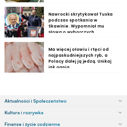
Nawrocki skrytykował Tuska
podczas spotkania w
Skawinie. Wypomniał mu
słowa o wyborczych
obietnicach
Ma więcej ołowiu i rtęci od
najpaskudniejszych ryb, a
Polacy dalej ją jedzą. Unikaj
jak ognia
Aktualności i Społeczeństwo
Kultura i rozrywka
Finanse i życie codzienne