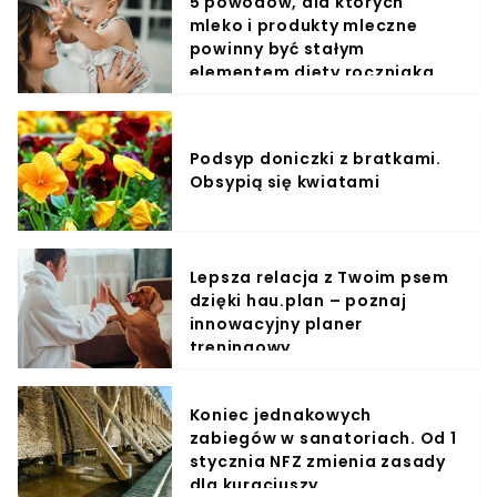
5 powodów, dla których
mleko i produkty mleczne
powinny być stałym
elementem diety roczniaka
Podsyp doniczki z bratkami.
Obsypią się kwiatami
Lepsza relacja z Twoim psem
dzięki hau.plan – poznaj
innowacyjny planer
treningowy
Koniec jednakowych
zabiegów w sanatoriach. Od 1
stycznia NFZ zmienia zasady
dla kuracjuszy