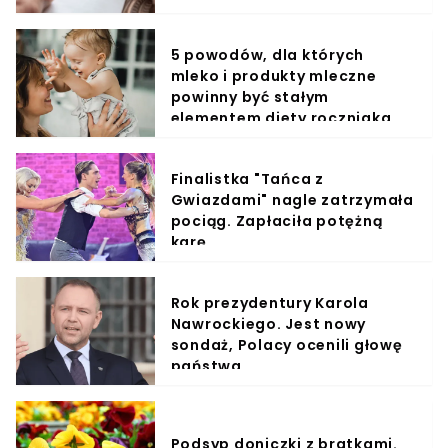
5 powodów, dla których
mleko i produkty mleczne
powinny być stałym
elementem diety roczniaka
Finalistka "Tańca z
Gwiazdami" nagle zatrzymała
pociąg. Zapłaciła potężną
karę
Rok prezydentury Karola
Nawrockiego. Jest nowy
sondaż, Polacy ocenili głowę
państwa
Podsyp doniczki z bratkami.