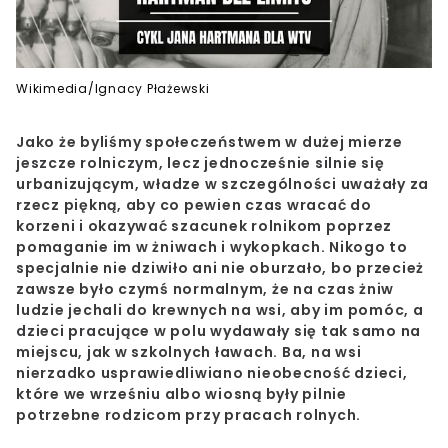
Wikimedia/Ignacy Płażewski
Jako że byliśmy społeczeństwem w dużej mierze
jeszcze rolniczym, lecz jednocześnie silnie się
urbanizującym, władze w szczególności uważały za
rzecz piękną, aby co pewien czas wracać do
korzeni i okazywać szacunek rolnikom poprzez
pomaganie im w żniwach i wykopkach. Nikogo to
specjalnie nie dziwiło ani nie oburzało, bo przecież
zawsze było czymś normalnym, że na czas żniw
ludzie jechali do krewnych na wsi, aby im pomóc, a
dzieci pracujące w polu wydawały się tak samo na
miejscu, jak w szkolnych ławach. Ba, na wsi
nierzadko usprawiedliwiano nieobecność dzieci,
które we wrześniu albo wiosną były pilnie
potrzebne rodzicom przy pracach rolnych.