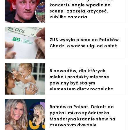
koncertu nagle wpadła na
scenę i zaczęła krzyczeć.
Publika zamarła
ZUS wysyła pisma do Polaków.
Chodzi o ważne ulgi od opłat
5 powodów, dla których
mleko i produkty mleczne
powinny być stałym
elementem diety roczniaka
Ramówka Polsat. Dekolt do
pępka i mikro spódniczka.
Mandaryna kradnie show na
czerwonym dywanie