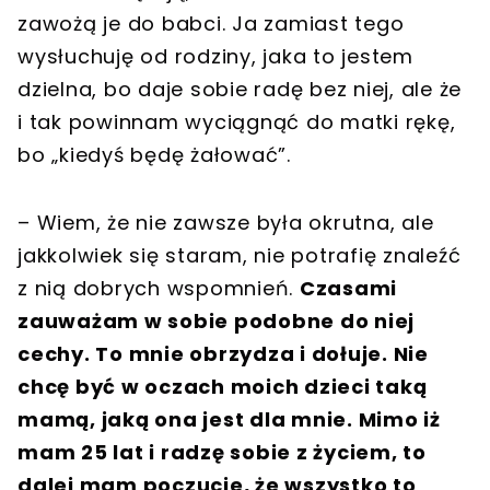
zawożą je do babci. Ja zamiast tego
wysłuchuję od rodziny, jaka to jestem
dzielna, bo daje sobie radę bez niej, ale że
i tak powinnam wyciągnąć do matki rękę,
bo „kiedyś będę żałować”.
– Wiem, że nie zawsze była okrutna, ale
jakkolwiek się staram, nie potrafię znaleźć
z nią dobrych wspomnień.
Czasami
zauważam w sobie podobne do niej
cechy. To mnie obrzydza i dołuje. Nie
chcę być w oczach moich dzieci taką
mamą, jaką ona jest dla mnie. Mimo iż
mam 25 lat i radzę sobie z życiem, to
dalej mam poczucie, że wszystko to