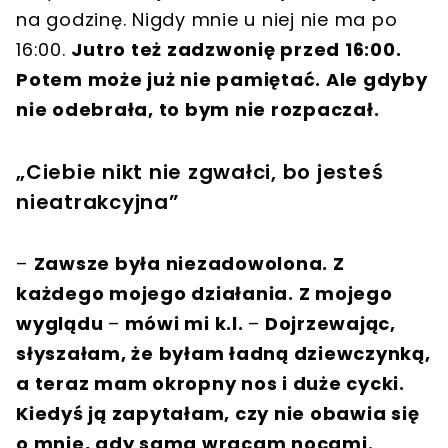
na godzinę. Nigdy mnie u niej nie ma po
16:00.
Jutro też zadzwonię przed 16:00.
Potem może już nie pamiętać. Ale gdyby
nie odebrała, to bym nie rozpaczał.
„Ciebie nikt nie zgwałci, bo jesteś
nieatrakcyjna”
–
Zawsze była niezadowolona. Z
każdego mojego działania. Z mojego
wyglądu
–
mówi mi k.l.
–
Dojrzewając,
słyszałam, że byłam ładną dziewczynką,
a teraz mam okropny nos i duże cycki.
Kiedyś ją zapytałam, czy nie obawia się
o mnie, gdy sama wracam nocami.