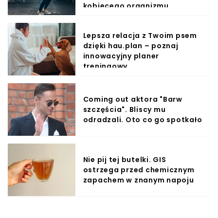
kobiecego organizmu
Lepsza relacja z Twoim psem
dzięki hau.plan – poznaj
innowacyjny planer
treningowy
Coming out aktora "Barw
szczęścia". Bliscy mu
odradzali. Oto co go spotkało
Nie pij tej butelki. GIS
ostrzega przed chemicznym
zapachem w znanym napoju