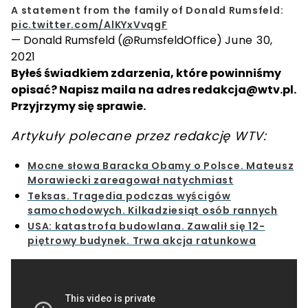
A statement from the family of Donald Rumsfeld:
pic.twitter.com/AlKYxVvqgF
— Donald Rumsfeld (@RumsfeldOffice)
June 30,
2021
Byłeś świadkiem zdarzenia, które powinniśmy
opisać? Napisz maila na adres
redakcja@wtv.pl
.
Przyjrzymy się sprawie.
Artykuły polecane przez redakcję WTV:
Mocne słowa Baracka Obamy o Polsce. Mateusz
Morawiecki zareagował natychmiast
Teksas. Tragedia podczas wyścigów
samochodowych. Kilkadziesiąt osób rannych
USA: katastrofa budowlana. Zawalił się 12-
piętrowy budynek. Trwa akcja ratunkowa