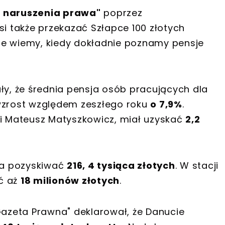
 naruszenia prawa"
poprzez
si także przekazać Szłapce 100 złotych
ie wiemy, kiedy dokładnie poznamy pensje
ły, że średnia pensja osób pracujących dla
 wzrost względem zeszłego roku
o 7,9%
.
 i Mateusz Matyszkowicz, miał uzyskać
2,2
ła pozyskiwać
216, 4 tysiąca złotych
. W stacji
ć aż
18 milionów złotych
.
Gazeta Prawna" deklarował, że Danucie