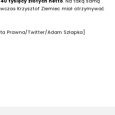
ż
40 tysięcy złotych netto
. Na taką samą
ówczas Krzysztof Ziemiec miał otrzymywać
zeta Prawna/Twitter/Adam Szłapka]