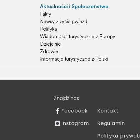
Aktualności i Społeczeństwo
Fakty
Newsy z życia gwiazd
Polityka
Wiadomości turystyczne z Europy
Dzieje się
Zdrowie
Informacje turystyczne z Polski
Natura i Hobby
Psy
Koty
Znajdź nas
Rośliny
Technologia
Facebook
Kontakt
Znaki zodiaku
Instagram
Regulamin
Piłka nożna
Reprezentacja Polski
Polityka prywat