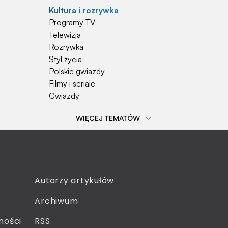
Kultura i rozrywka
Programy TV
Telewizja
Rozrywka
Styl życia
Polskie gwiazdy
Filmy i seriale
Gwiazdy
WIĘCEJ TEMATÓW
Popularne tematy
Przepisy
Szkoła
Wieś
Emerytura
Autorzy artykułów
Smakosze
Archiwum
Dziecko
Sejm
ności
RSS
Moda