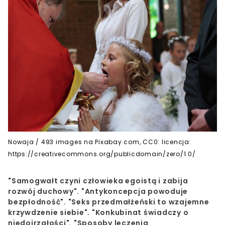
Nowaja / 493 images na Pixabay.com, CC0: licencja:
https://creativecommons.org/publicdomain/zero/1.0/
"Samogwałt czyni człowieka egoistą i zabija
rozwój duchowy". "Antykoncepcja powoduje
bezpłodność". "Seks przedmałżeński to wzajemne
krzywdzenie siebie". "Konkubinat świadczy o
niedojrzałości". "Sposoby leczenia