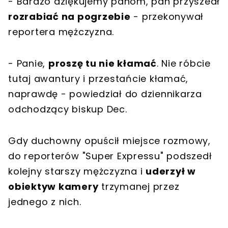
- Bardzo dziękujemy panom, pan przyszedł
rozrabiać na pogrzebie
- przekonywał
reportera mężczyzna.
- Panie,
proszę tu nie kłamać
. Nie róbcie
tutaj awantury i przestańcie kłamać,
naprawdę - powiedział do dziennikarza
odchodzący biskup Dec.
Gdy duchowny opuścił miejsce rozmowy,
do reporterów "Super Expressu" podszedł
kolejny starszy mężczyzna i
uderzył w
obiektyw kamery
trzymanej przez
jednego z nich.