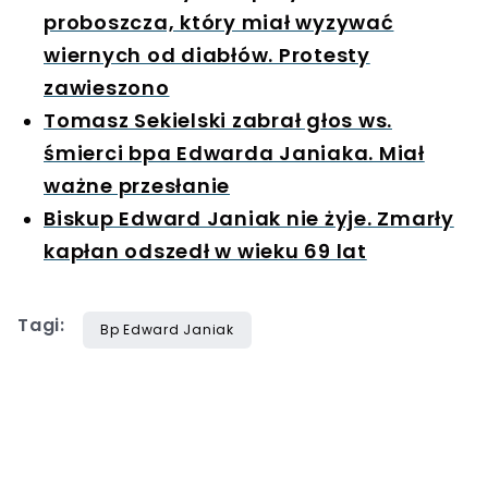
proboszcza, który miał wyzywać
wiernych od diabłów. Protesty
zawieszono
Tomasz Sekielski zabrał głos ws.
śmierci bpa Edwarda Janiaka. Miał
ważne przesłanie
Biskup Edward Janiak nie żyje. Zmarły
kapłan odszedł w wieku 69 lat
Tagi:
Bp Edward Janiak