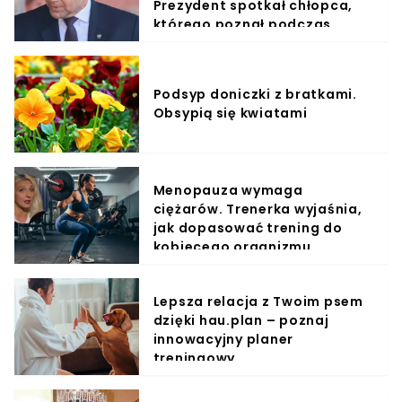
Prezydent spotkał chłopca,
którego poznał podczas
kampanii
Podsyp doniczki z bratkami.
Obsypią się kwiatami
Menopauza wymaga
ciężarów. Trenerka wyjaśnia,
jak dopasować trening do
kobiecego organizmu
Lepsza relacja z Twoim psem
dzięki hau.plan – poznaj
innowacyjny planer
treningowy