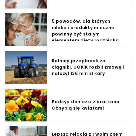
5 powodów, dla których
mleko i produkty mleczne
powinny być stałym
elementem diety roczniaka
Rolnicy przepłacali za
ciągniki. UOKiK rozbił zmowę i
nałożył 136 mln zł kary
Podsyp doniczki z bratkami.
Obsypią się kwiatami
Lepsza relacja z Twoim psem