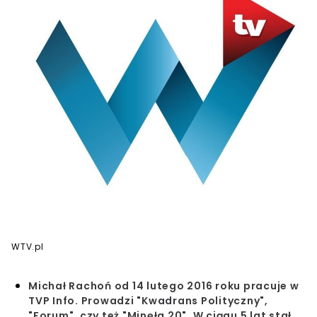
WTV.pl
Michał Rachoń od 14 lutego 2016 roku pracuje w
TVP Info. Prowadzi "Kwadrans Polityczny",
"Forum", czy też "Minęła 20". W ciągu 5 lat stał