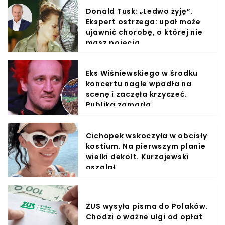
Donald Tusk: „Ledwo żyję”.
Ekspert ostrzega: upał może
ujawnić chorobę, o której nie
masz pojęcia
Eks Wiśniewskiego w środku
koncertu nagle wpadła na
scenę i zaczęła krzyczeć.
Publika zamarła
Cichopek wskoczyła w obcisły
kostium. Na pierwszym planie
wielki dekolt. Kurzajewski
oszalał
ZUS wysyła pisma do Polaków.
Chodzi o ważne ulgi od opłat