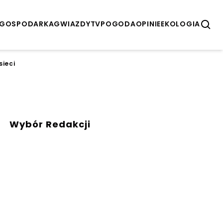
GOSPODARKA
GWIAZDY
TV
POGODA
OPINIE
EKOLOGIA
sieci
Wybór Redakcji