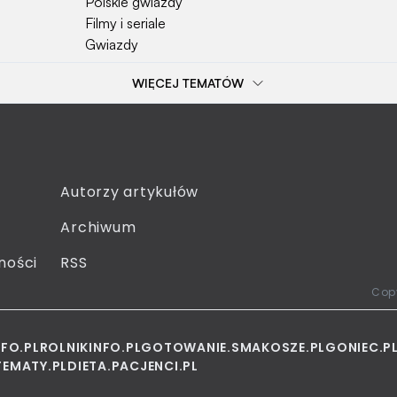
Polskie gwiazdy
Filmy i seriale
Gwiazdy
WIĘCEJ TEMATÓW
Popularne tematy
Przepisy
Szkoła
Wieś
Emerytura
Autorzy artykułów
Smakosze
Archiwum
Dziecko
Sejm
ności
RSS
Moda
Copy
NFO.PL
ROLNIKINFO.PL
GOTOWANIE.SMAKOSZE.PL
GONIEC.P
EMATY.PL
DIETA.PACJENCI.PL