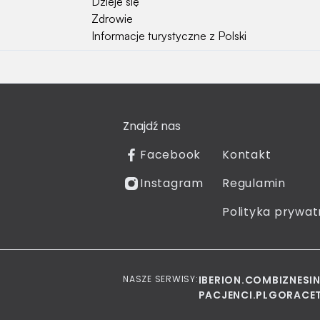
Dzieje się
Zdrowie
Informacje turystyczne z Polski
Natura i Hobby
Psy
Koty
Znajdź nas
Rośliny
Technologia
Facebook
Kontakt
Znaki zodiaku
Instagram
Regulamin
Piłka nożna
Reprezentacja Polski
Polityka prywat
NASZE SERWISY:
IBERION.COM
BIZNESI
PACJENCI.PL
GORACET