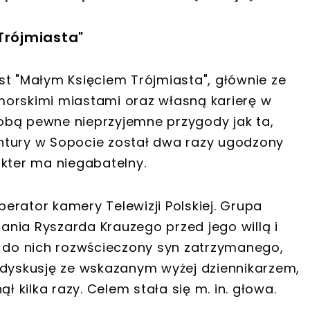
Trójmiasta"
st "Małym Księciem Trójmiasta", głównie ze
morskimi miastami oraz własną karierę w
 sobą pewne nieprzyjemne przygody jak ta,
ntury w Sopocie został dwa razy ugodzony
akter ma niegabatelny.
erator kamery Telewizji Polskiej. Grupa
nia Ryszarda Krauzego przed jego willą i
ł do nich rozwścieczony syn zatrzymanego,
 dyskusję ze wskazanym wyżej dziennikarzem,
ł kilka razy. Celem stała się m. in. głowa.