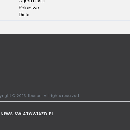
Ogród i taras
Rolnictwo
Dieta
Najchętniej czytane
Jakiej używać ziemi do kwiatków?
Czy rolnicy mogą otrzymać emerytury
stażowe?
Jak o siebie zadbać? Sezon wiosenno letni za
pasem
Jak zadbać o zdrowie przedszkolaka?
Jak zwrócić bilet PKP?
Ile waży kombajn?
Najchętniej oglądane stacje telewizyjne w
right © 2023. Iberion. All rights reserved.
Polsce
L
NEWS.SWIATGWIAZD.PL