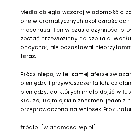
Media obiegła wczoraj wiadomość o za
one w dramatycznych okolicznościach 
mecenasa. Ten w czasie czynności pro
zostać przewieziony do szpitala. Wedł
oddychał, ale pozostawał nieprzytomny
teraz.
Prócz niego, w tej samej aferze związa
pieniędzy i przywłaszczenia ich, dział
pieniędzy, do których miało dojść w la
Krauze, trójmiejski biznesmen. jeden z
przeprowadzono na wniosek Prokuratur
źródło: [wiadomosci.wp.pl]