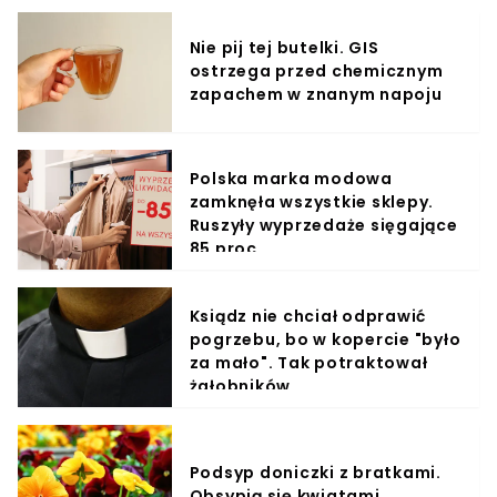
Nie pij tej butelki. GIS
ostrzega przed chemicznym
zapachem w znanym napoju
Polska marka modowa
zamknęła wszystkie sklepy.
Ruszyły wyprzedaże sięgające
85 proc.
Ksiądz nie chciał odprawić
pogrzebu, bo w kopercie "było
za mało". Tak potraktował
żałobników
Podsyp doniczki z bratkami.
Obsypią się kwiatami