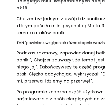
ubiegłego roku. Wspomnianych oficjaln
aż 19.
Chajzer był jednym z dwójki dziennik
którym gościła m.in. psycholog Maria R
tematu ataków paniki.
TVN "powinien uwzględniać różne stopnie wrażli
Podczas rozmowy, zapowiedzianej belk
paniki", Chajzer zauważył, że temat jes
niego jaj". Zakończywszy tę część pro
atak. Ciężko oddychając, wykrzyczał: 
mi, przerwa, idziemy na przerwę!".
Po programie znaczna część użytkownik
naśmiewał się z osób cierpiących na za