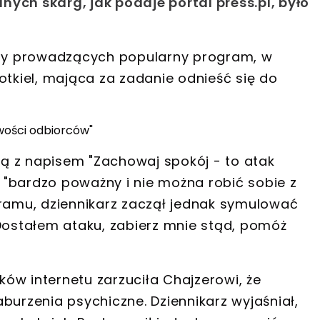
ych skarg, jak podaje portal press.pl, było
arzy prowadzących popularny program, w
otkiel, mająca za zadanie odnieść się do
wości odbiorców"
ą z napisem "Zachowaj spokój - to atak
t "bardzo poważny i nie można robić sobie z
gramu, dziennikarz zaczął jednak symulować
"Dostałem ataku, zabierz mnie stąd, pomóż
ów internetu zarzuciła Chajzerowi, że
burzenia psychiczne. Dziennikarz wyjaśniał,