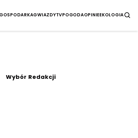
GOSPODARKA
GWIAZDY
TV
POGODA
OPINIE
EKOLOGIA
Wybór Redakcji