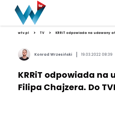
>
>
wtv.pl
TV
KRRiT odpowiada na udawany atak
Konrad Wrzesiński
19.03.2022 08:39
KRRiT odpowiada na 
Filipa Chajzera. Do TV