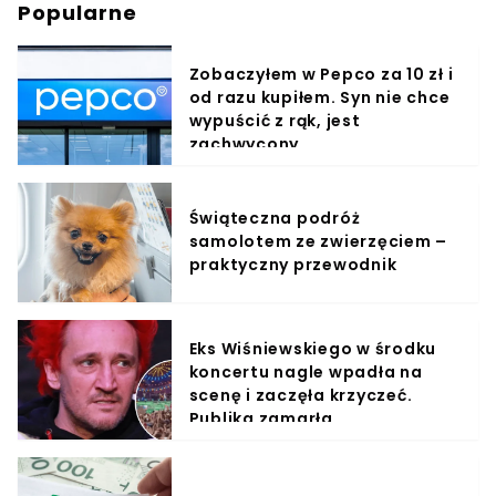
Popularne
Zobaczyłem w Pepco za 10 zł i
od razu kupiłem. Syn nie chce
wypuścić z rąk, jest
zachwycony
Świąteczna podróż
samolotem ze zwierzęciem –
praktyczny przewodnik
Eks Wiśniewskiego w środku
koncertu nagle wpadła na
scenę i zaczęła krzyczeć.
Publika zamarła