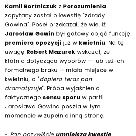
Kamil Bortniczuk
z
Porozumienia
zapytany został o kwestię "zdrady
Gowina". Poseł przekazał, że wie, iż
Jarosław Gowin
był gotowy objąć funkcję
premiera opozycji
już w
kwietniu
. Na tę
uwagę
Robert Mazurek
wskazał, że
kłótnia dotycząca wyborów — lub też ich
formalnego braku — miała miejsce w
kwietniu, a "
dopiero teraz pan
dramatyzuje
". Próba wyjaśnienia
faktycznego
sensu sporu
w partii
Jarosława Gowina poszła w tym
momencie w zupełnie inną stronę.
-
Pan oczywiście
umniejsza kwestie