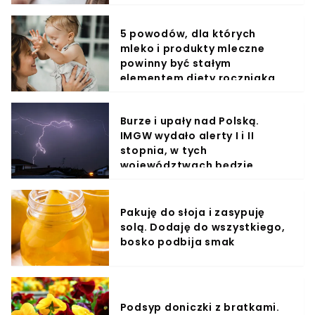
5 powodów, dla których
mleko i produkty mleczne
powinny być stałym
elementem diety roczniaka
Burze i upały nad Polską.
IMGW wydało alerty I i II
stopnia, w tych
województwach będzie
najgorzej
Pakuję do słoja i zasypuję
solą. Dodaję do wszystkiego,
bosko podbija smak
Podsyp doniczki z bratkami.