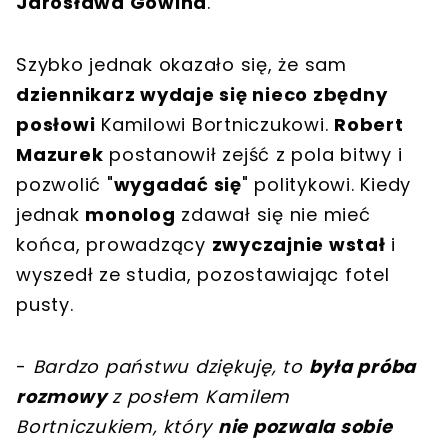
Jarosława Gowina
.
Szybko jednak okazało się, że sam
dziennikarz wydaje się nieco zbędny
posłowi
Kamilowi Bortniczukowi.
Robert
Mazurek
postanowił zejść z pola bitwy i
pozwolić "
wygadać się
" politykowi. Kiedy
jednak
monolog
zdawał się nie mieć
końca, prowadzący
zwyczajnie wstał
i
wyszedł ze studia, pozostawiając fotel
pusty.
-
Bardzo państwu dziękuję, to
była próba
rozmowy
z posłem Kamilem
Bortniczukiem, który
nie pozwala sobie