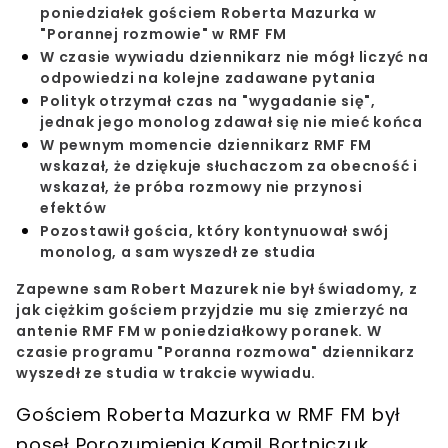
poniedziałek gościem Roberta Mazurka w
"Porannej rozmowie" w RMF FM
W czasie wywiadu dziennikarz nie mógł liczyć na
odpowiedzi na kolejne zadawane pytania
Polityk otrzymał czas na "wygadanie się",
jednak jego monolog zdawał się nie mieć końca
W pewnym momencie dziennikarz RMF FM
wskazał, że dziękuje słuchaczom za obecność i
wskazał, że próba rozmowy nie przynosi
efektów
Pozostawił gościa, który kontynuował swój
monolog, a sam wyszedł ze studia
Zapewne sam
Robert Mazurek
nie był świadomy, z
jak ciężkim gościem przyjdzie mu się zmierzyć na
antenie
RMF FM
w poniedziałkowy poranek. W
czasie programu
"Poranna rozmowa
" dziennikarz
wyszedł ze studia w trakcie wywiadu
.
Gościem
Roberta Mazurka
w
RMF FM
był
poseł
Porozumienia
Kamil Bortniczuk
.