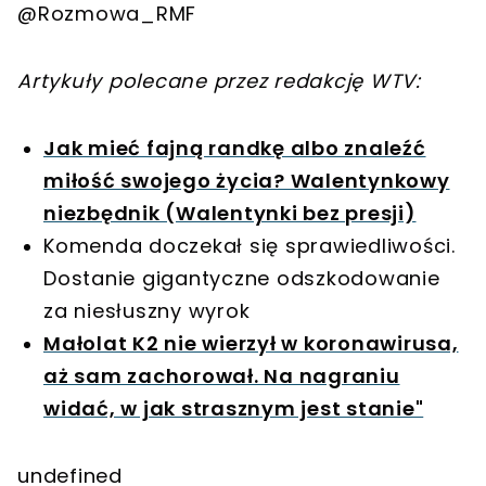
@Rozmowa_RMF
Artykuły polecane przez redakcję WTV:
Jak mieć fajną randkę albo znaleźć
miłość swojego życia? Walentynkowy
niezbędnik (Walentynki bez presji)
Komenda doczekał się sprawiedliwości.
Dostanie gigantyczne odszkodowanie
za niesłuszny wyrok
Małolat K2 nie wierzył w koronawirusa,
aż sam zachorował. Na nagraniu
widać, w jak strasznym jest stanie"
undefined