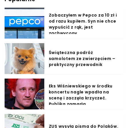
Zobaczyłem w Pepco za 10 zł i
od razu kupiłem. Syn nie chce
wypuścić z rąk, jest
zachwycony
Świąteczna podróż
samolotem ze zwierzęciem –
praktyczny przewodnik
Eks Wiśniewskiego w środku
koncertu nagle wpadła na
scenę i zaczęła krzyczeć.
Publika zamarła
ZUS wysyła pisma do Polaków.