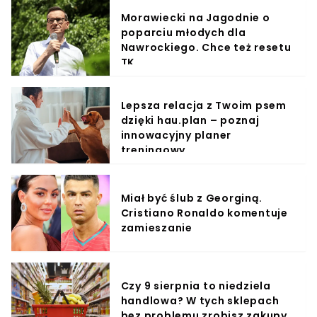
Morawiecki na Jagodnie o
poparciu młodych dla
Nawrockiego. Chce też resetu
TK
Lepsza relacja z Twoim psem
dzięki hau.plan – poznaj
innowacyjny planer
treningowy
Miał być ślub z Georginą.
Cristiano Ronaldo komentuje
zamieszanie
Czy 9 sierpnia to niedziela
handlowa? W tych sklepach
bez problemu zrobisz zakupy