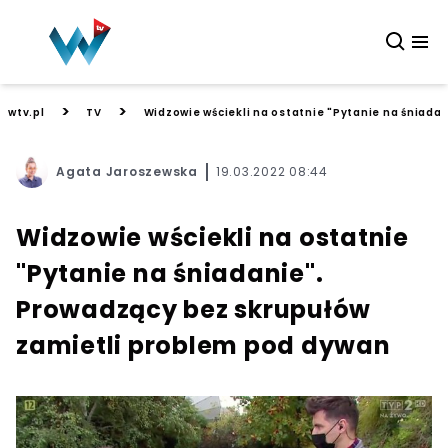
>
>
wtv.pl
TV
Widzowie wściekli na ostatnie "Pytanie na śniad
Agata Jaroszewska
19.03.2022 08:44
Widzowie wściekli na ostatnie
"Pytanie na śniadanie".
Prowadzący bez skrupułów
zamietli problem pod dywan