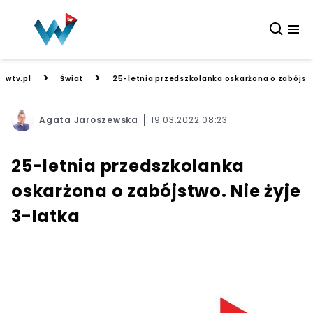
>
>
wtv.pl
Świat
25-letnia przedszkolanka oskarżona o zabójstw
Agata Jaroszewska
19.03.2022 08:23
25-letnia przedszkolanka
oskarżona o zabójstwo. Nie żyje
3-latka