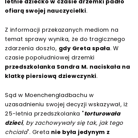
letnie dziecko w czasie drzemki padło
ofiarą swojej nauczycielki
.
Z informacji przekazanych mediom na
temat sprawy wynika, że do tragicznego
zdarzenia doszło,
gdy Greta spała
. W
czasie popołudniowej drzemki
przedszkolanka Sandra M. naciskała na
klatkę piersiową dziewczynki
.
Sąd w Moenchengladbachu w
uzasadnieniu swojej decyzji wskazywał, iż
25-letnia przedszkolanka "
torturowała
dzieci
, by zachowywały się tak, jak tego
chciała
". Greta
nie była jedynym z