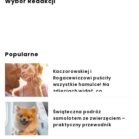
Wybór Redakcji
Popularne
Kaczorowskiej i
Rogacewiczowi puściły
wszystkie hamulce! Na
zdjęciach widać, co
wyprawiali w wodzie
Świąteczna podróż
samolotem ze zwierzęciem –
praktyczny przewodnik